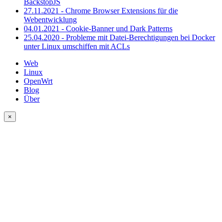
BackstopJS
27.11.2021 - Chrome Browser Extensions für die
Webentwicklung
04.01.2021 - Cookie-Banner und Dark Patterns
25.04.2020 - Probleme mit Datei-Berechtigungen bei Docker
unter Linux umschiffen mit ACLs
Web
Linux
OpenWrt
Blog
Über
×