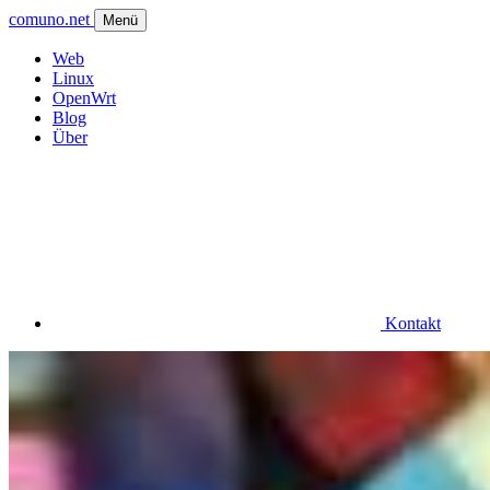
comuno.net
Menü
Web
Linux
OpenWrt
Blog
Über
Kontakt