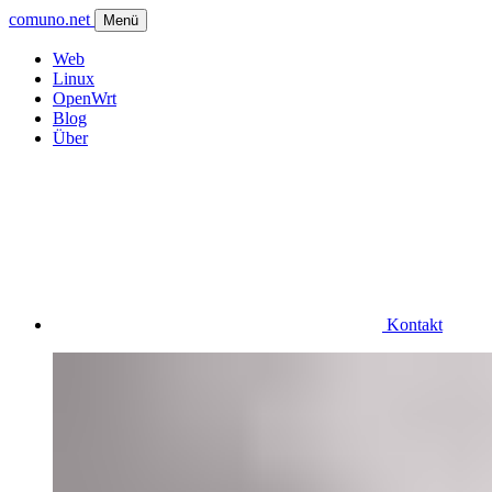
comuno.net
Menü
Web
Linux
OpenWrt
Blog
Über
Kontakt