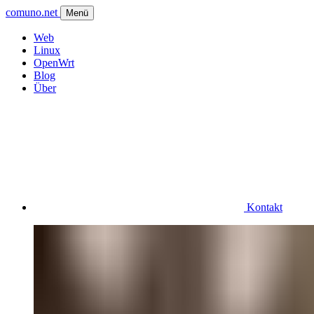
comuno.net
Menü
Web
Linux
OpenWrt
Blog
Über
Kontakt